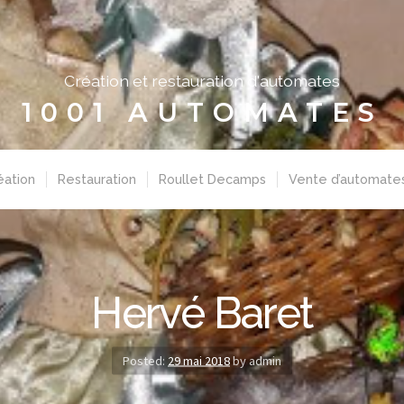
Création et restauration d'automates
1001 AUTOMATES
éation
Restauration
Roullet Decamps
Vente d’automate
Hervé Baret
Posted:
29 mai 2018
by admin