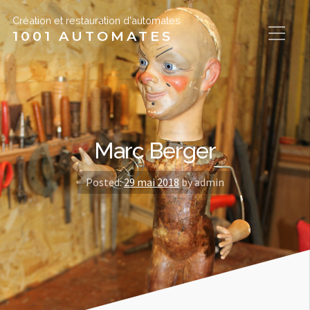
Création et restauration d'automates
1001 AUTOMATES
Marc Berger
Posted:
29 mai 2018
by admin