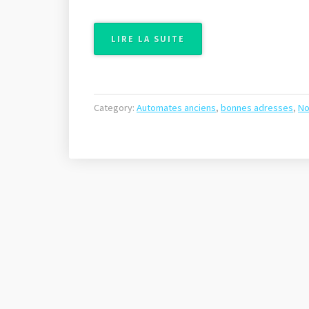
LIRE LA SUITE
«
D
É
C
Category:
Automates anciens
,
bonnes adresses
,
No
O
U
V
R
E
Z
L
U
T
È
C
E
C
R