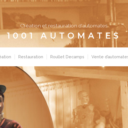
Création et restauration d'automates
1001 AUTOMATES
éation
Restauration
Roullet Decamps
Vente d’automate