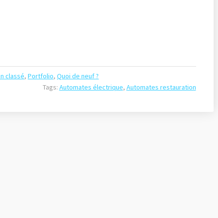
n classé
,
Portfolio
,
Quoi de neuf ?
Tags:
Automates électrique
,
Automates restauration