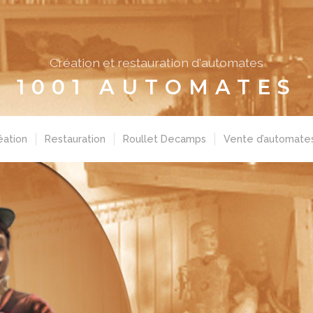
Création et restauration d'automates
1001 AUTOMATES
éation
Restauration
Roullet Decamps
Vente d’automate